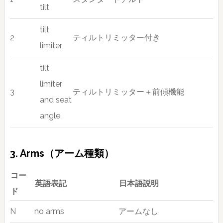
tilt
tilt
2
ティルトリミッター付き
limiter
tilt
limiter
3
ティルトリミッター＋前傾機能
and seat
angle
3. Arms（アーム種類）
コー
英語表記
日本語説明
ド
N
no arms
アームなし