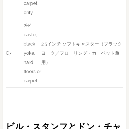
carpet
only
2½”
caster,
black
2.5インチ ソフトキャスター（ブラック
C7
yoke,
ヨーク／フローリング・カーペット兼
hard
用）
floors or
carpet
ビル・スタンフとドン・チャ