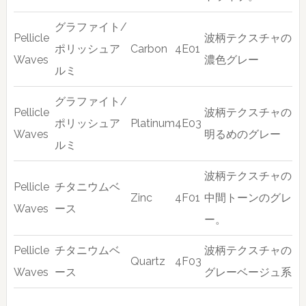
グラファイト/
Pellicle
波柄テクスチャの
ポリッシュア
Carbon
4E01
Waves
濃色グレー
ルミ
グラファイト/
Pellicle
波柄テクスチャの
ポリッシュア
Platinum
4E03
Waves
明るめのグレー
ルミ
波柄テクスチャの
Pellicle
チタニウムベ
Zinc
4F01
中間トーンのグレ
Waves
ース
ー。
Pellicle
チタニウムベ
波柄テクスチャの
Quartz
4F03
Waves
ース
グレーベージュ系