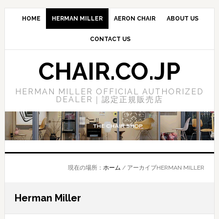
Skip
Skip
Skip
to
to
to
HOME
HERMAN MILLER
AERON CHAIR
ABOUT US
main
primary
footer
CONTACT US
content
sidebar
CHAIR.CO.JP
HERMAN MILLER OFFICIAL AUTHORIZED
DEALER｜認定正規販売店
現在の場所：
ホーム
/
アーカイブHERMAN MILLER
Herman Miller