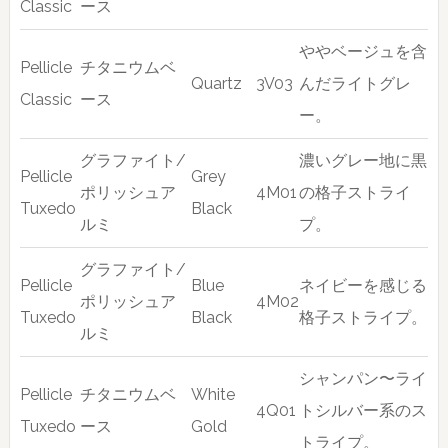
Classic
ース
ややベージュを含
Pellicle
チタニウムベ
Quartz
3V03
んだライトグレ
Classic
ース
ー。
グラファイト/
濃いグレー地に黒
Pellicle
Grey
ポリッシュア
4M01
の格子ストライ
Tuxedo
Black
ルミ
プ。
グラファイト/
Pellicle
Blue
ネイビーを感じる
ポリッシュア
4M02
Tuxedo
Black
格子ストライプ。
ルミ
シャンパン〜ライ
Pellicle
チタニウムベ
White
4Q01
トシルバー系のス
Tuxedo
ース
Gold
トライプ。