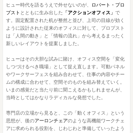
ヒュー時代を語るうえで外せないのが、
ロバート・プロ
プスト
とともに生み出した
「
アクションオフィス
」
で
す。固定配置された机が整然と並び、上司の目線が効く
ように設計された従来のオフィスに対して、プロプスト
は「人間の動き」と「情報の流れ」から考えるまったく
新しいレイアウトを提案しました。
ヒューはその大胆な試みに賭け、オフィス空間を「変化
しつづけるべき職場」として捉え直します。可動パネル
やワークサーフェスを組み合わせて、仕事の内容やチー
ムの構成に合わせて、空間そのものを組み替えていく。
いまの感覚だと当たり前に聞こえるかもしれませんが、
当時としてはかなりラディカルな発想でした。
専門店の立場から見ると、この「動くオフィス」という
思想が、後の
アーロンチェア
のような高機能ワークチェ
アに求められる役割を、じわじわと準備していったよう