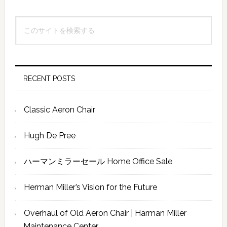
最
こ
初
の
の
サ
イ
サ
ト
RECENT POSTS
イ
を
検
ド
Classic Aeron Chair
索
バ
す
Hugh De Pree
ー
る
ハーマンミラーセール Home Office Sale
Herman Miller’s Vision for the Future
Overhaul of Old Aeron Chair | Harman Miller
Maintenance Center