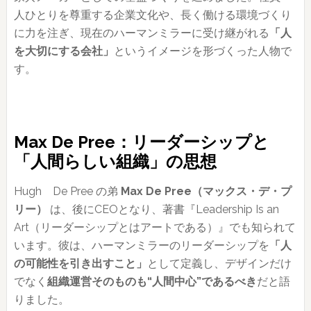
人ひとりを尊重する企業文化や、長く働ける環境づくり
に力を注ぎ、現在のハーマンミラーに受け継がれる
「人
を大切にする会社」
というイメージを形づくった人物で
す。
Max De Pree：リーダーシップと
「人間らしい組織」の思想
Hugh De Pree の弟
Max De Pree（マックス・デ・プ
リー）
は、後にCEOとなり、著書『Leadership Is an
Art（リーダーシップとはアートである）』でも知られて
います。彼は、ハーマンミラーのリーダーシップを
「人
の可能性を引き出すこと」
として定義し、デザインだけ
でなく
組織運営そのものも“人間中心”であるべき
だと語
りました。