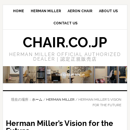
Skip
Skip
Skip
to
to
to
HOME
HERMAN MILLER
AERON CHAIR
ABOUT US
main
primary
footer
CONTACT US
content
sidebar
CHAIR.CO.JP
HERMAN MILLER OFFICIAL AUTHORIZED
DEALER｜認定正規販売店
現在の場所：
ホーム
/
HERMAN MILLER
/
HERMAN MILLER’S VISION
FOR THE FUTURE
Herman Miller’s Vision for the