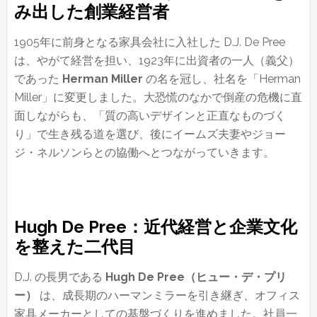
み出した創業経営者
1905年に前身となる家具会社に入社した D.J. De Pree
は、やがて経営を担い、1923年に出資者の一人（義父）
であった
Herman Miller
の名を冠し、社名を「Herman
Miller」に変更しました。大恐慌のなかで倒産の危機に直
面しながらも、「質の高いデザインと正直なものづく
り」で生き残る道を選び、後にイームズ夫妻やジョー
ジ・ネルソンらとの協働へとつながっていきます。
Hugh De Pree：近代経営と企業文化
を整えた二代目
D.J. の長男である
Hugh De Pree（ヒュー・デ・プリ
ー）
は、成長期のハーマンミラーを引き継ぎ、オフィス
家具メーカーとしての基盤づくりを進めました。社員一