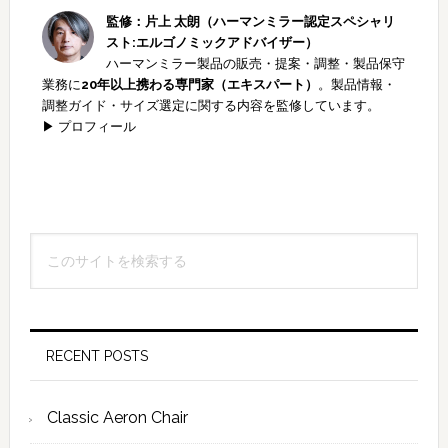
監修：片上 太朗（ハーマンミラー認定スペシャリ
スト:エルゴノミックアドバイザー）
ハーマンミラー製品の販売・提案・調整・製品保守
業務に
20年以上携わる専門家（エキスパート）
。製品情報・
調整ガイド・サイズ選定に関する内容を監修しています。
▶ プロフィール
最
こ
初
の
の
サ
イ
サ
ト
RECENT POSTS
イ
を
検
ド
Classic Aeron Chair
索
バ