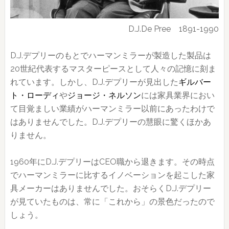
D.J.De Pree 1891-1990
D.J.デプリーのもとでハーマンミラーが製造した製品は
20世紀代表するマスターピースとして人々の記憶に刻ま
れています。しかし、D.J.デプリーが見出した
ギルバー
ト・ローディ
や
ジョージ・ネルソン
には家具業界におい
て目覚ましい業績がハーマンミラー以前にあったわけで
はありませんでした。D.J.デプリーの慧眼に驚くほかあ
りません。
1960年にD.J.デプリーはCEO職から退きます。その時点
でハーマンミラーに比するイノベーションを起こした家
具メーカーはありませんでした。おそらくD.J.デプリー
が見ていたものは、常に「これから」の景色だったので
しょう。