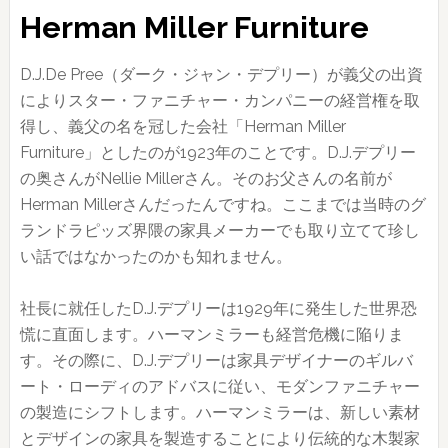
Herman Miller Furniture
D.J.De Pree（ダーク・ジャン・デプリー）が義父の出資
によりスター・ファニチャー・カンパニーの経営権を取
得し、義父の名を冠した会社「Herman Miller
Furniture」としたのが1923年のことです。D.J.デプリー
の奥さんがNellie Millerさん。そのお父さんの名前が
Herman Millerさんだったんですね。ここまでは当時のグ
ランドラピッズ界隈の家具メーカーでも取り立てて珍し
い話ではなかったのかも知れません。
社長に就任したD.J.デプリーは1929年に発生した世界恐
慌に直面します。ハーマンミラーも経営危機に陥りま
す。その際に、D.J.デプリーは家具デザイナーのギルバ
ート・ローディのアドバスに従い、モダンファニチャー
の製造にシフトします。ハーマンミラーは、新しい素材
とデザインの家具を製造することにより伝統的な木製家