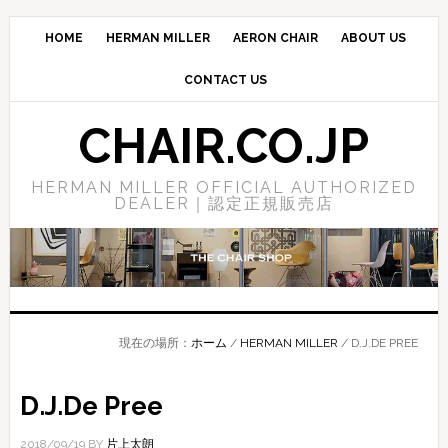
Skip
Skip
Skip
to
to
to
HOME
HERMAN MILLER
AERON CHAIR
ABOUT US
main
primary
footer
CONTACT US
content
sidebar
CHAIR.CO.JP
HERMAN MILLER OFFICIAL AUTHORIZED
DEALER｜認定正規販売店
現在の場所：
ホーム
/
HERMAN MILLER
/
D.J.DE PREE
D.J.De Pree
2018/09/19
BY
片上太朗