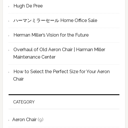
す
Hugh De Pree
ー
る
ハーマンミラーセール Home Office Sale
Herman Miller’s Vision for the Future
Overhaul of Old Aeron Chair | Harman Miller
Maintenance Center
How to Select the Perfect Size for Your Aeron
Chair
CATEGORY
Aeron Chair
(9)