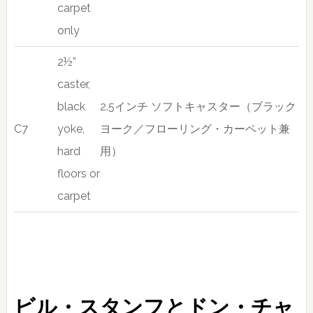
carpet
only
2½”
caster,
black
2.5インチ ソフトキャスター（ブラック
C7
yoke,
ヨーク／フローリング・カーペット兼
hard
用）
floors or
carpet
ビル・スタンフとドン・チャ