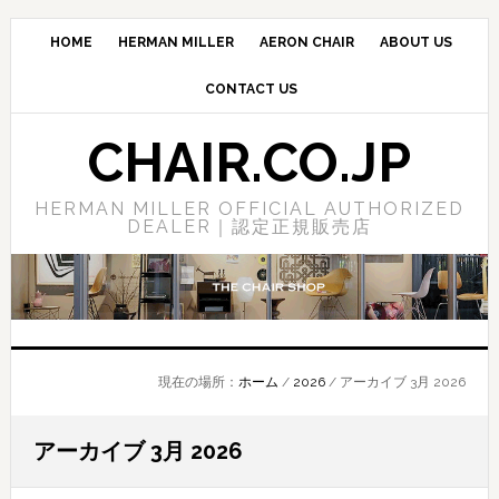
Skip
Skip
Skip
to
to
to
HOME
HERMAN MILLER
AERON CHAIR
ABOUT US
main
primary
footer
CONTACT US
content
sidebar
CHAIR.CO.JP
HERMAN MILLER OFFICIAL AUTHORIZED
DEALER｜認定正規販売店
現在の場所：
ホーム
/
2026
/
アーカイブ 3月 2026
アーカイブ 3月 2026