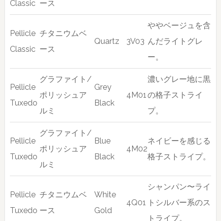
Classic
ース
ややベージュを含
Pellicle
チタニウムベ
Quartz
3V03
んだライトグレ
Classic
ース
ー。
グラファイト/
濃いグレー地に黒
Pellicle
Grey
ポリッシュア
4M01
の格子ストライ
Tuxedo
Black
ルミ
プ。
グラファイト/
Pellicle
Blue
ネイビーを感じる
ポリッシュア
4M02
Tuxedo
Black
格子ストライプ。
ルミ
シャンパン〜ライ
Pellicle
チタニウムベ
White
4Q01
トシルバー系のス
Tuxedo
ース
Gold
トライプ。