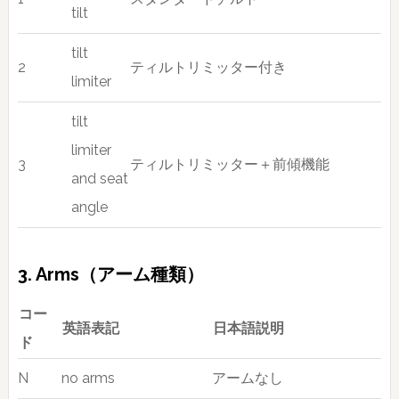
tilt
tilt
2
ティルトリミッター付き
limiter
tilt
limiter
3
ティルトリミッター＋前傾機能
and seat
angle
3. Arms（アーム種類）
コー
英語表記
日本語説明
ド
N
no arms
アームなし