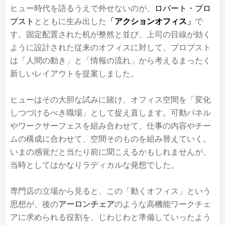
ヒュー時代を語るうえで外せないのが、
ロバート・プロ
プスト
とともに生み出した
「
アクションオフィス
」
で
す。固定配置された机が整然と並び、上司の目線が効く
ように設計された従来のオフィスに対して、プロプスト
は「人間の動き」と「情報の流れ」から考えるまったく
新しいレイアウトを提案しました。
ヒューはその大胆な試みに賭け、オフィス空間を「変化
しつづけるべき職場」として捉え直します。可動パネル
やワークサーフェスを組み合わせて、仕事の内容やチー
ムの構成に合わせて、空間そのものを組み替えていく。
いまの感覚だと当たり前に聞こえるかもしれませんが、
当時としてはかなりラディカルな発想でした。
専門店の立場から見ると、この「動くオフィス」という
思想が、後の
アーロンチェア
のような高機能ワークチェ
アに求められる役割を、じわじわと準備していったよう