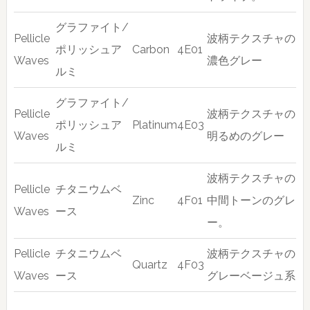
グラファイト/
Pellicle
波柄テクスチャの
ポリッシュア
Carbon
4E01
Waves
濃色グレー
ルミ
グラファイト/
Pellicle
波柄テクスチャの
ポリッシュア
Platinum
4E03
Waves
明るめのグレー
ルミ
波柄テクスチャの
Pellicle
チタニウムベ
Zinc
4F01
中間トーンのグレ
Waves
ース
ー。
Pellicle
チタニウムベ
波柄テクスチャの
Quartz
4F03
Waves
ース
グレーベージュ系