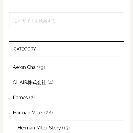
最
こ
初
の
の
サ
イ
サ
ト
CATEGORY
イ
を
検
ド
Aeron Chair
(9)
索
バ
す
CHAIR株式会社
(4)
ー
る
Eames
(2)
Herman Miller
(28)
Herman Miller Story
(13)