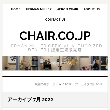
Skip
Skip
Skip
to
to
to
HOME
HERMAN MILLER
AERON CHAIR
ABOUT US
main
primary
footer
CONTACT US
content
sidebar
CHAIR.CO.JP
HERMAN MILLER OFFICIAL AUTHORIZED
DEALER｜認定正規販売店
現在の場所：
ホーム
/
2022
/
アーカイブ 7月 2022
アーカイブ 7月 2022